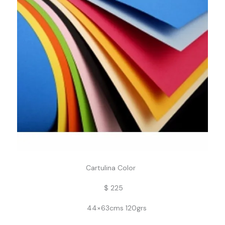
Cartulina Color
$
225
44×63cms 120grs