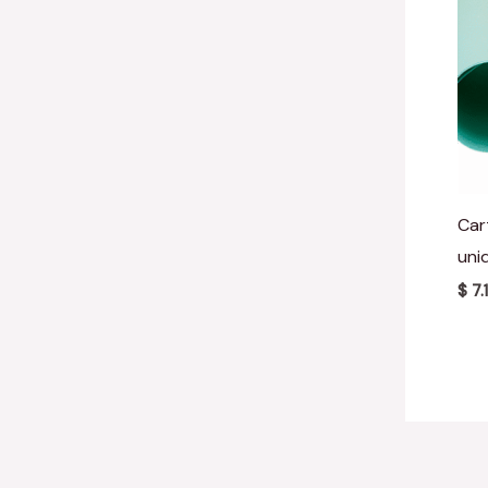
Car
uni
$
7.