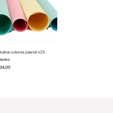
tulina colores pastel x25
dades
124,00