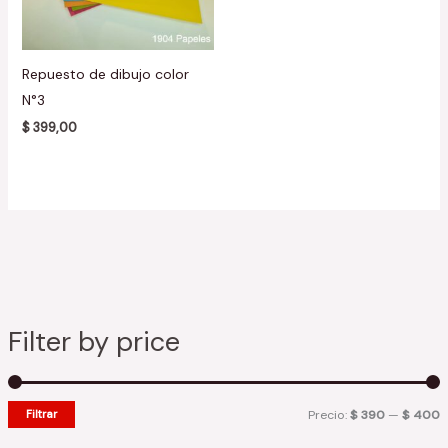
Repuesto de dibujo color
N°3
$
399,00
Filter by price
Filtrar
Precio:
$ 390
—
$ 400