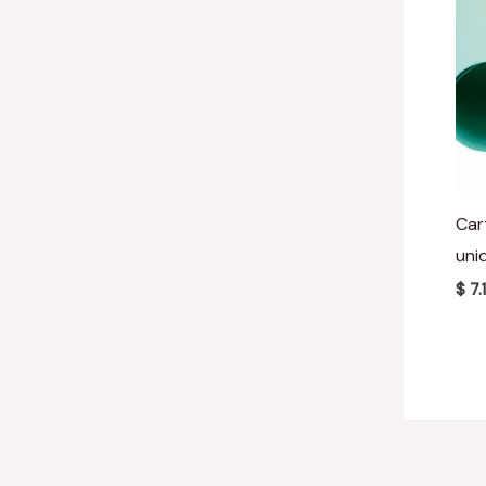
Car
uni
$
7.