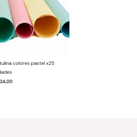
tulina colores pastel x25
dades
124,00