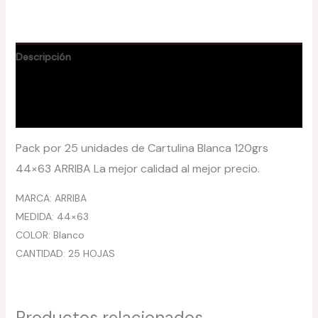
Descripción
Información adicional
Valoraciones (0)
Pack por
25 unidades de
Cartulina Blanca 120grs
44×63 ARRIBA La mejor calidad al mejor precio.
MARCA: ARRIBA
MEDIDA: 44×63
COLOR: Blanco
CANTIDAD: 25 HOJAS
Productos relacionados