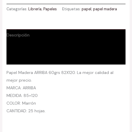
Categorías:
Librería
,
Papeles
Etiquetas:
papel
,
papel madera
Descripción
Información adicional
Valoraciones (0)
Papel Madera ARRIBA 60grs 82X120. La mejor calidad al
mejor precio.
MARCA: ARRIBA
MEDIDA: 85×120
COLOR: Marrón
CANTIDAD: 25 hojas.