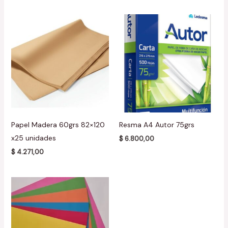
Papel Madera 60grs 82×120
Resma A4 Autor 75grs
x25 unidades
$
6.800,00
$
4.271,00