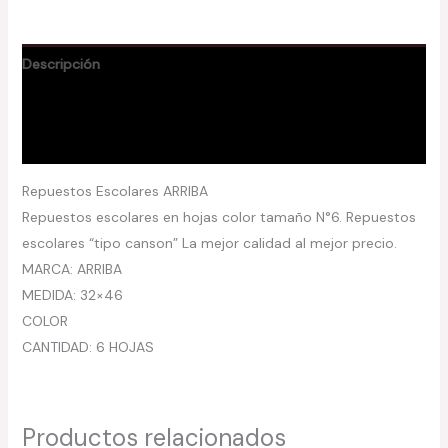
Descripción
Información adicional
Valoraciones (0)
Repuestos Escolares ARRIBA
Repuestos escolares en hojas color tamaño N°6. Repuestos
escolares “tipo canson” La mejor calidad al mejor precio.
MARCA: ARRIBA
MEDIDA: 32×46
COLOR
CANTIDAD: 6 HOJAS
Productos relacionados