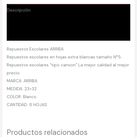
Descripción
Información adicional
Valoraciones (0)
Repuestos Escolares ARRIBA
Repuestos escolares en hojas extra blancas tamaño N°5.
Repuestos escolares “tipo canson” La mejor calidad al mejor
precio.
MARCA: ARRIBA
MEDIDA: 23×32
COLOR: Blanco
CANTIDAD: 8 HOJAS
Productos relacionados