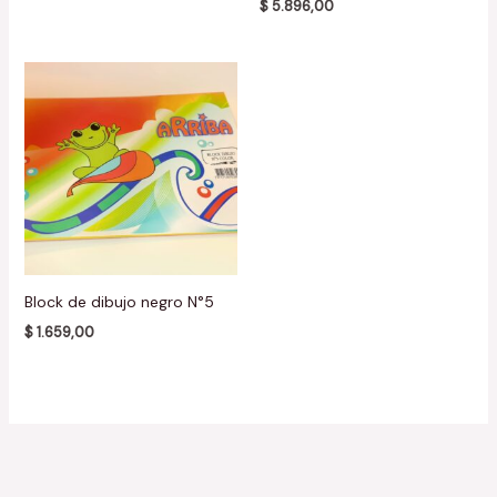
$
5.896,00
Block de dibujo negro N°5
$
1.659,00